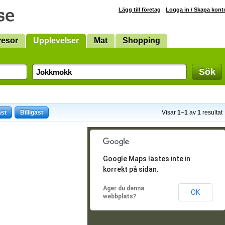
Lägg till företag
Logga in / Skapa kont
resor
Upplevelser
Mat
Shopping
Sök
ast
Billigast
Visar
1–1
av
1
resultat
Google Maps lästes inte in
korrekt på sidan.
Äger du denna
OK
webbplats?