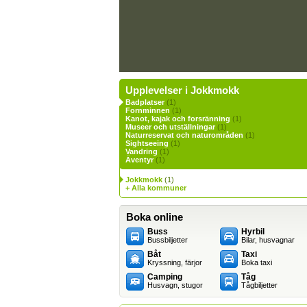
Upplevelser i Jokkmokk
Badplatser
(1)
Fornminnen
(1)
Kanot, kajak och forsränning
(1)
Museer och utställningar
(1)
Naturreservat och naturområden
(1)
Sightseeing
(1)
Vandring
(1)
Äventyr
(1)
Jokkmokk
(1)
+ Alla kommuner
Boka online
Buss
Hyrbil
Bussbiljetter
Bilar, husvagnar
Båt
Taxi
Kryssning, färjor
Boka taxi
Camping
Tåg
Husvagn, stugor
Tågbiljetter