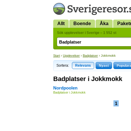
Allt
Boende
Åka
Paket
Sök upplevelser i Sverige – 1 552 st
Start
›
Upplevelser
›
Badplatser
› Jokkmokk
Sortera:
Relevans
Nyast
Populär
Badplatser i Jokkmokk
Nordpoolen
Badplatser i Jokkmokk
1