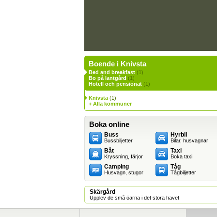
Boende i Knivsta
Bed and breakfast
(1)
Bo på lantgård
(1)
Hotell och pensionat
(1)
Knivsta
(1)
+ Alla kommuner
Boka online
Buss
Hyrbil
Bussbiljetter
Bilar, husvagnar
Båt
Taxi
Kryssning, färjor
Boka taxi
Camping
Tåg
Husvagn, stugor
Tågbiljetter
Skärgård
Upplev de små öarna i det stora havet.