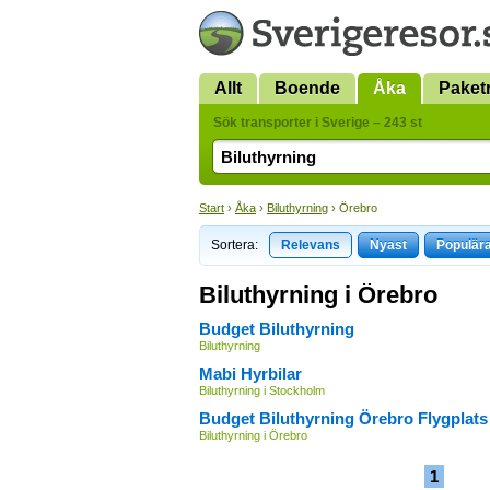
Allt
Boende
Åka
Paket
Sök transporter i Sverige – 243 st
Start
›
Åka
›
Biluthyrning
› Örebro
Sortera:
Relevans
Nyast
Populär
Biluthyrning i Örebro
Budget Biluthyrning
Biluthyrning
Mabi Hyrbilar
Biluthyrning i Stockholm
Budget Biluthyrning Örebro Flygplats
Biluthyrning i Örebro
1