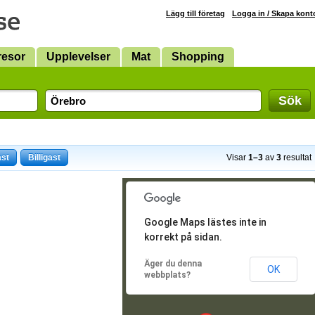
Lägg till företag
Logga in / Skapa kont
resor
Upplevelser
Mat
Shopping
Sök
ast
Billigast
Visar
1–3
av
3
resultat
Google Maps lästes inte in
korrekt på sidan.
Äger du denna
OK
webbplats?