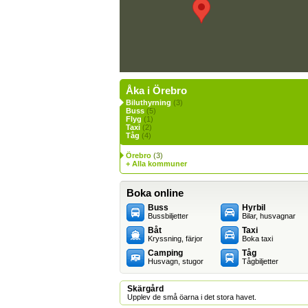
Åka i Örebro
Biluthyrning
(3)
Buss
(5)
Flyg
(1)
Taxi
(2)
Tåg
(4)
Örebro
(3)
+ Alla kommuner
Boka online
Buss
Hyrbil
Bussbiljetter
Bilar, husvagnar
Båt
Taxi
Kryssning, färjor
Boka taxi
Camping
Tåg
Husvagn, stugor
Tågbiljetter
Skärgård
Upplev de små öarna i det stora havet.