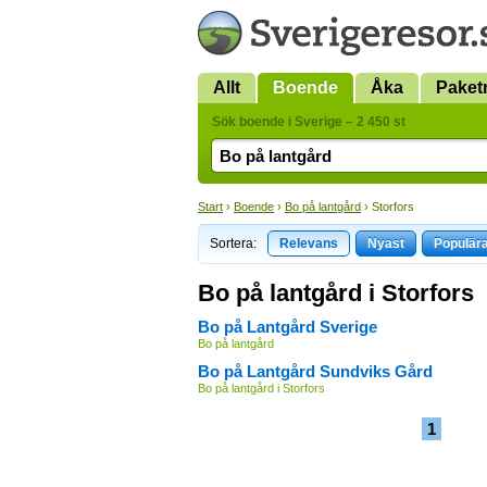
Allt
Boende
Åka
Paket
Sök boende i Sverige – 2 450 st
Start
›
Boende
›
Bo på lantgård
› Storfors
Sortera:
Relevans
Nyast
Populär
Bo på lantgård i Storfors
Bo på Lantgård Sverige
Bo på lantgård
Bo på Lantgård Sundviks Gård
Bo på lantgård i Storfors
1