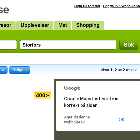
Lägg till företag
Logga in / Skapa kont
resor
Upplevelser
Mat
Shopping
Sök
ast
Billigast
Visar
1–2
av
2
resultat
400:-
Google Maps lästes inte in
korrekt på sidan.
Äger du denna
OK
webbplats?