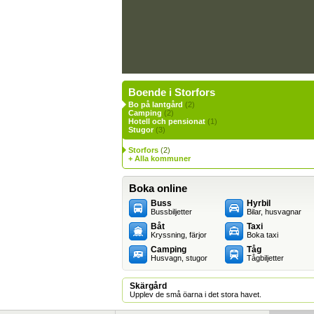
Boende i Storfors
Bo på lantgård
(2)
Camping
(2)
Hotell och pensionat
(1)
Stugor
(3)
Storfors
(2)
+ Alla kommuner
Boka online
Buss
Hyrbil
Bussbiljetter
Bilar, husvagnar
Båt
Taxi
Kryssning, färjor
Boka taxi
Camping
Tåg
Husvagn, stugor
Tågbiljetter
Skärgård
Upplev de små öarna i det stora havet.