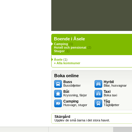
Boende i Åsele
Camping
(1)
Hotell och pensionat
(2)
Stugor
(1)
Åsele
(1)
+ Alla kommuner
Boka online
Buss
Hyrbil
Bussbiljetter
Bilar, husvagnar
Båt
Taxi
Kryssning, färjor
Boka taxi
Camping
Tåg
Husvagn, stugor
Tågbiljetter
Skärgård
Upplev de små öarna i det stora havet.