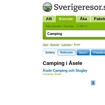
Allt
Boende
Åka
Paket
Sök boende i Sverige – 2 450 st
Start
›
Boende
›
Camping
› Åsele
Sortera:
Relevans
Nyast
Populär
Camping i Åsele
Åsele Camping och Stugby
Camping i Åsele
1