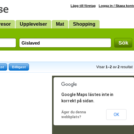
Lägg till företag
Logga in / Skapa kont
resor
Upplevelser
Mat
Shopping
Sök
ast
Billigast
Visar
1–2
av
2
resultat
Google Maps lästes inte in
korrekt på sidan.
Äger du denna
OK
webbplats?