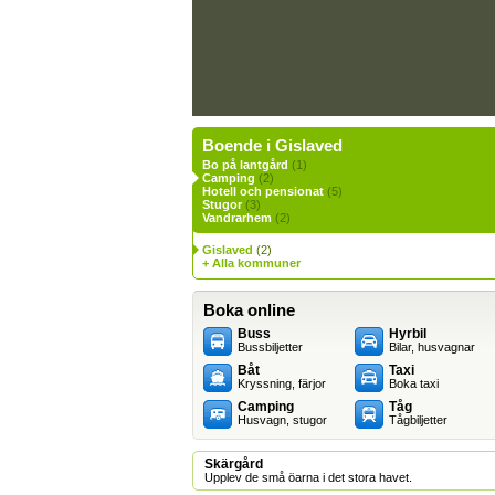
Boende i Gislaved
Bo på lantgård
(1)
Camping
(2)
Hotell och pensionat
(5)
Stugor
(3)
Vandrarhem
(2)
Gislaved
(2)
+ Alla kommuner
Boka online
Buss
Hyrbil
Bussbiljetter
Bilar, husvagnar
Båt
Taxi
Kryssning, färjor
Boka taxi
Camping
Tåg
Husvagn, stugor
Tågbiljetter
Skärgård
Upplev de små öarna i det stora havet.