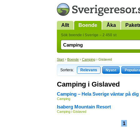
Allt
Boende
Åka
Paket
Sök boende i Sverige – 2 450 st
Start
›
Boende
›
Camping
› Gislaved
Sortera:
Relevans
Nyast
Populär
Camping i Gislaved
Camping – Hela Sverige väntar på dig
Camping
Isaberg Mountain Resort
Camping i Gislaved
1