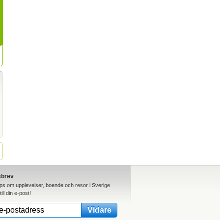
sbrev
ips om upplevelser, boende och resor i Sverige
till din e-post!