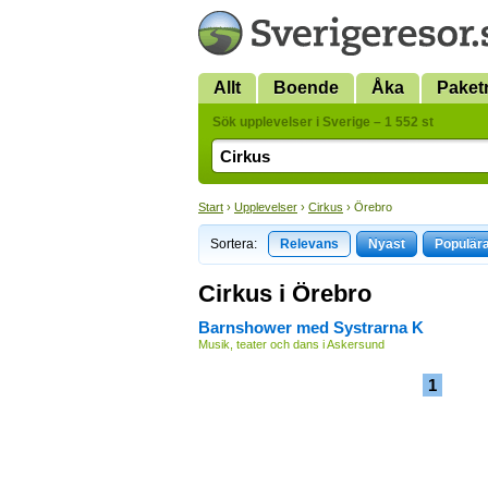
Allt
Boende
Åka
Paket
Sök upplevelser i Sverige – 1 552 st
Start
›
Upplevelser
›
Cirkus
› Örebro
Sortera:
Relevans
Nyast
Populär
Cirkus i Örebro
Barnshower med Systrarna K
Musik, teater och dans i Askersund
1