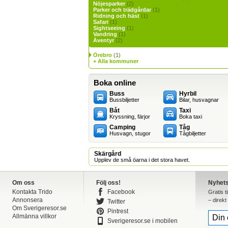
Nöjesparker
(2)
Parker och trädgårdar
(1)
Ridning och häst
(1)
Safari
(1)
Sightseeing
(1)
Vandring
(1)
Äventyr
(2)
Örebro
(1)
+ Alla kommuner
Boka online
Buss
Hyrbil
Bussbiljetter
Bilar, husvagnar
Båt
Taxi
Kryssning, färjor
Boka taxi
Camping
Tåg
Husvagn, stugor
Tågbiljetter
Skärgård
Upplev de små öarna i det stora havet.
Om oss
Följ oss!
Nyhet
Kontakta Trido
Facebook
Gratis t
Annonsera
– direkt 
Twitter
Om Sverigeresor.se
Pintrest
Allmänna villkor
Sverigeresor.se i mobilen