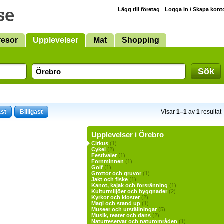
Lägg till företag
Logga in / Skapa kont
resor
Upplevelser
Mat
Shopping
Sök
ast
Billigast
Visar
1–1
av
1
resultat
Upplevelser i Örebro
Cirkus
(1)
Cykel
(2)
Festivaler
(1)
Fornminnen
(1)
Golf
(1)
Grottor och gruvor
(1)
Jakt och fiske
(1)
Kanot, kajak och forsränning
(1)
Kulturmiljöer och byggnader
(2)
Kyrkor och kloster
(2)
Magi och stand up
(1)
Museer och utställningar
(5)
Musik, teater och dans
(2)
Naturreservat och naturområden
(1)