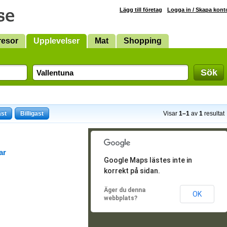
Lägg till företag
Logga in / Skapa kont
resor
Upplevelser
Mat
Shopping
Sök
ast
Billigast
Visar
1–1
av
1
resultat
ar
Google Maps lästes inte in
korrekt på sidan.
Äger du denna
OK
webbplats?