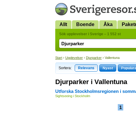
Allt
Boende
Åka
Paket
Sök upplevelser i Sverige – 1 552 st
Start
›
Upplevelser
›
Djurparker
› Vallentuna
Sortera:
Relevans
Nyast
Populär
Djurparker i Vallentuna
Utforska Stockholmsregionen i somm
Sightseeing i Stockholm
1