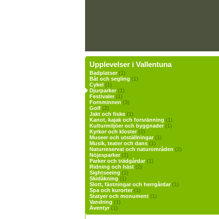
Upplevelser i Vallentuna
Badplatser
(1)
Båt och segling
(1)
Cykel
(1)
Djurparker
(1)
Festivaler
(1)
Fornminnen
(3)
Golf
(2)
Jakt och fiske
(1)
Kanot, kajak och forsränning
(1)
Kulturmiljöer och byggnader
(1)
Kyrkor och kloster
(1)
Museer och utställningar
(1)
Musik, teater och dans
(1)
Naturreservat och naturområden
(2)
Nöjesparker
(1)
Parker och trädgårdar
(1)
Ridning och häst
(2)
Sightseeing
(1)
Skidåkning
(1)
Slott, fästningar och herrgårdar
(1)
Spa och kurorter
(1)
Statyer och monument
(1)
Vandring
(1)
Äventyr
(1)