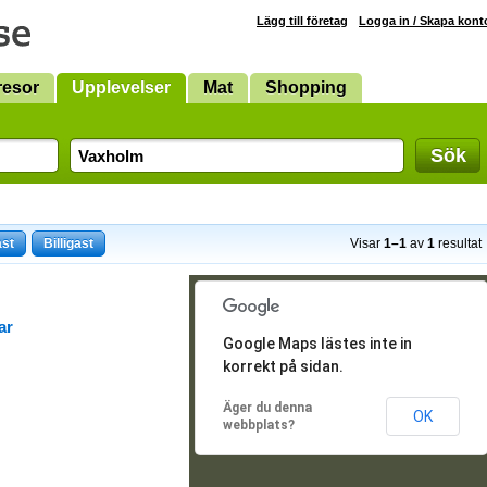
Lägg till företag
Logga in / Skapa kont
resor
Upplevelser
Mat
Shopping
Sök
ast
Billigast
Visar
1–1
av
1
resultat
ar
Google Maps lästes inte in
korrekt på sidan.
Äger du denna
OK
webbplats?