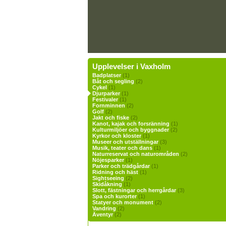
Upplevelser i Vaxholm
Badplatser
(1)
Båt och segling
(2)
Cykel
(1)
Djurparker
(1)
Festivaler
(1)
Fornminnen
(2)
Golf
(2)
Jakt och fiske
(2)
Kanot, kajak och forsränning
(1)
Kulturmiljöer och byggnader
(2)
Kyrkor och kloster
(1)
Museer och utställningar
(3)
Musik, teater och dans
(1)
Naturreservat och naturområden
(2)
Nöjesparker
(1)
Parker och trädgårdar
(1)
Ridning och häst
(1)
Sightseeing
(2)
Skidåkning
(1)
Slott, fästningar och herrgårdar
(3)
Spa och kurorter
(1)
Statyer och monument
(2)
Vandring
(2)
Äventyr
(2)