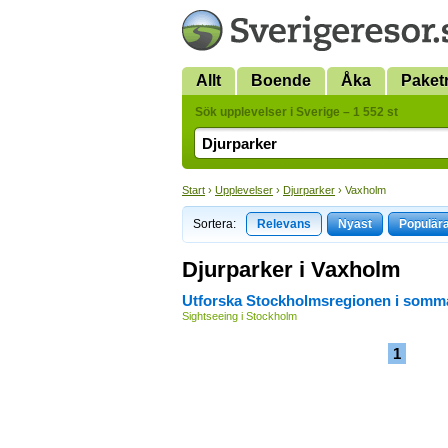
Allt
Boende
Åka
Paket
Sök upplevelser i Sverige – 1 552 st
Start
›
Upplevelser
›
Djurparker
› Vaxholm
Sortera:
Relevans
Nyast
Populär
Djurparker i Vaxholm
Utforska Stockholmsregionen i somm
Sightseeing i Stockholm
1