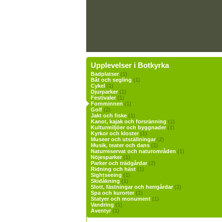
Upplevelser i Botkyrka
Badplatser
(1)
Båt och segling
(1)
Cykel
(1)
Djurparker
(1)
Festivaler
(1)
Fornminnen
(1)
Golf
(2)
Jakt och fiske
(1)
Kanot, kajak och forsränning
(1)
Kulturmiljöer och byggnader
(1)
Kyrkor och kloster
(1)
Museer och utställningar
(2)
Musik, teater och dans
(1)
Naturreservat och naturområden
(1)
Nöjesparker
(1)
Parker och trädgårdar
(2)
Ridning och häst
(1)
Sightseeing
(1)
Skidåkning
(1)
Slott, fästningar och herrgårdar
(2)
Spa och kurorter
(1)
Statyer och monument
(1)
Vandring
(1)
Äventyr
(1)