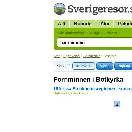
Allt
Boende
Åka
Paket
Sök upplevelser i Sverige – 1 552 st
Start
›
Upplevelser
›
Fornminnen
› Botkyrka
Sortera:
Relevans
Nyast
Populär
Fornminnen i Botkyrka
Utforska Stockholmsregionen i somm
Sightseeing i Stockholm
1