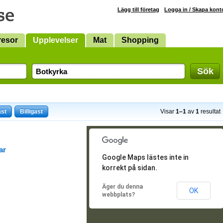
Lägg till företag
Logga in / Skapa kont
resor
Upplevelser
Mat
Shopping
Sök
ast
Billigast
Visar
1–1
av
1
resultat
ar
Google Maps lästes inte in
korrekt på sidan.
Äger du denna
OK
webbplats?