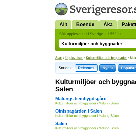
Allt
Boende
Åka
Paket
Sök upplevelser i Sverige – 1 552 st
Start
›
Upplevelser
›
Kulturmiljöer och byggnader
› Mal
Sortera:
Relevans
Nyast
Populär
Kulturmiljöer och byggna
Sälen
Malungs hembygdsgård
Kulturmiljöer och byggnader i Malung-Sälen
Olnispagården i Sälen
Kulturmiljöer och byggnader i Malung-Sälen
Sälen
Kulturmiljöer och byggnader i Malung-Sälen