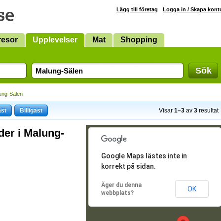
Lägg till företag
Logga in / Skapa kont
resor
Upplevelser
Mat
Shopping
Sök
ung-Sälen
ast
Billigast
Visar
1–3
av
3
resultat
der i Malung-
Google Maps lästes inte in
korrekt på sidan.
Äger du denna
OK
webbplats?