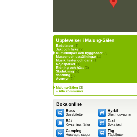
Upplevelser i Malung-Sälen
Badplatser
(1)
Jakt och fiske
(2)
Kulturmiljöer och byggnader
(3)
Museer och utställningar
(1)
Musik, teater och dans
(1)
Nöjesparker
(1)
Ridning och häst
(3)
Skidåkning
(5)
Vandring
(2)
Äventyr
(2)
Malung-Sälen
(3)
+ Alla kommuner
Boka online
Buss
Hyrbil
Bussbiljetter
Bilar, husvagnar
Båt
Taxi
Kryssning, färjor
Boka taxi
Camping
Tåg
Husvagn, stugor
Tågbiljetter