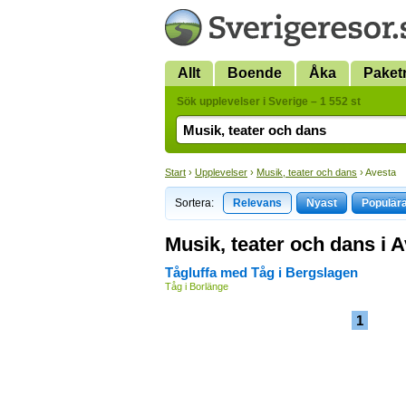
Allt
Boende
Åka
Paket
Sök upplevelser i Sverige – 1 552 st
Start
›
Upplevelser
›
Musik, teater och dans
› Avesta
Sortera:
Relevans
Nyast
Populär
Musik, teater och dans i 
Tågluffa med Tåg i Bergslagen
Tåg i Borlänge
1