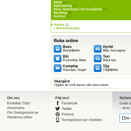
Safari
(1)
Sightseeing
(1)
Slott, fästningar och herrgårdar
(1)
Vandring
(1)
Äventyr
(1)
Avesta
(1)
+ Alla kommuner
Boka online
Buss
Hyrbil
Bussbiljetter
Bilar, husvagnar
Båt
Taxi
Kryssning, färjor
Boka taxi
Camping
Tåg
Husvagn, stugor
Tågbiljetter
Skärgård
Upplev de små öarna i det stora havet.
Om oss
Följ oss!
Nyhet
Kontakta Trido
Facebook
Gratis t
Annonsera
– direkt 
Twitter
Om Sverigeresor.se
Pintrest
Allmänna villkor
Sverigeresor.se i mobilen