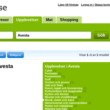
Lägg till företag
Logga in / Skapa kont
resor
Upplevelser
Mat
Shopping
Sök
ast
Billigast
Visar
1–1
av
1
resultat
Avesta
Upplevelser i Avesta
Cykel
(1)
Festivaler
(1)
Fornminnen
(1)
Golf
(1)
Grottor och gruvor
(1)
Jakt och fiske
(1)
Kanot, kajak och forsränning
(1)
Kulturmiljöer och byggnader
(2)
Kyrkor och kloster
(1)
Museer och utställningar
(2)
Musik, teater och dans
(1)
Naturreservat och naturområden
(1)
Parker och trädgårdar
(1)
Ridning och häst
(1)