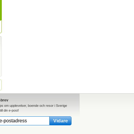
sbrev
ips om upplevelser, boende och resor i Sverige
till din e-post!