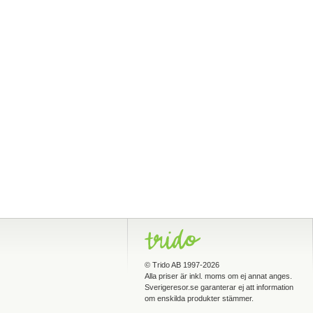
©
Trido AB
1997-2026
Alla priser är inkl. moms om ej annat anges.
Sverigeresor.se garanterar ej att information
om enskilda produkter stämmer.