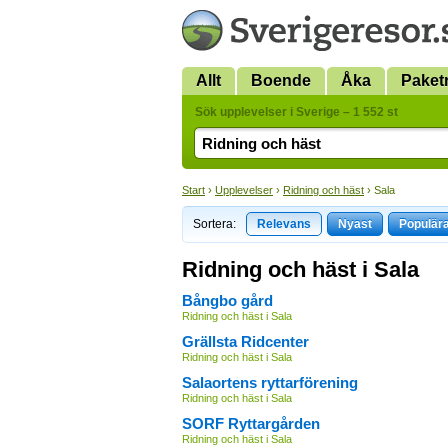
Allt
Boende
Åka
Paket
Sök upplevelser i Sverige – 1 552 st
Start
›
Upplevelser
›
Ridning och häst
› Sala
Sortera:
Relevans
Nyast
Populär
Ridning och häst i Sala
Bångbo gård
Ridning och häst i Sala
Grällsta Ridcenter
Ridning och häst i Sala
Salaortens ryttarförening
Ridning och häst i Sala
SORF Ryttargården
Ridning och häst i Sala