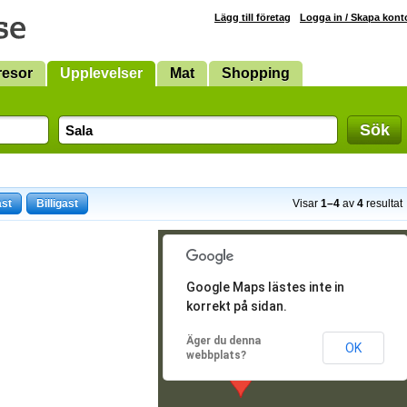
Lägg till företag
Logga in / Skapa kont
resor
Upplevelser
Mat
Shopping
Sök
ast
Billigast
Visar
1–4
av
4
resultat
Google Maps lästes inte in
korrekt på sidan.
Äger du denna
OK
webbplats?