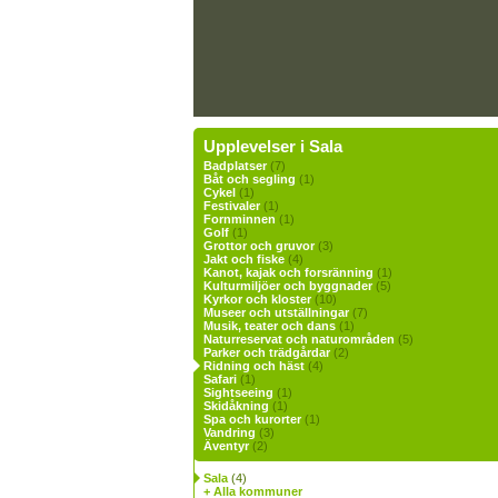
Upplevelser i Sala
Badplatser
(7)
Båt och segling
(1)
Cykel
(1)
Festivaler
(1)
Fornminnen
(1)
Golf
(1)
Grottor och gruvor
(3)
Jakt och fiske
(4)
Kanot, kajak och forsränning
(1)
Kulturmiljöer och byggnader
(5)
Kyrkor och kloster
(10)
Museer och utställningar
(7)
Musik, teater och dans
(1)
Naturreservat och naturområden
(5)
Parker och trädgårdar
(2)
Ridning och häst
(4)
Safari
(1)
Sightseeing
(1)
Skidåkning
(1)
Spa och kurorter
(1)
Vandring
(3)
Äventyr
(2)
Sala
(4)
+ Alla kommuner