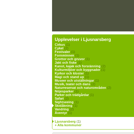
Upplevelser i Ljusnarsberg
Cirkus
(1)
Cykel
(2)
Festivaler
(1)
Fornminnen
(1)
Grottor och gruvor
(1)
Jakt och fiske
(1)
Kanot, kajak och forsränning
(2)
Kulturmiljöer och byggnader
(1)
Kyrkor och kloster
(1)
Magi och stand up
(1)
Museer och utställningar
(1)
Musik, teater och dans
(2)
Naturreservat och naturområden
(2)
Nöjesparker
(1)
Parker och trädgårdar
(1)
Safari
(2)
Sightseeing
(1)
Skidåkning
(1)
Vandring
(2)
Äventyr
(1)
Ljusnarsberg
(1)
+ Alla kommuner