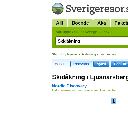
Allt
Boende
Åka
Paket
Sök upplevelser i Sverige – 1 552 st
Start
›
Upplevelser
›
Skidåkning
› Ljusnarsberg
Sortera:
Relevans
Nyast
Populär
Skidåkning i Ljusnarsber
Nordic Discovery
Naturreservat och naturområden i Ljusnarsberg
1