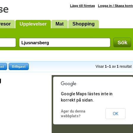
Lägg till företag
Logga in / Skapa kont
resor
Upplevelser
Mat
Shopping
Sök
ast
Billigast
Visar
1–1
av
1
resultat
g
Google Maps lästes inte in
korrekt på sidan.
Äger du denna
OK
webbplats?