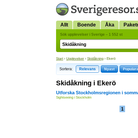
Allt
Boende
Åka
Paket
Sök upplevelser i Sverige – 1 552 st
Start
›
Upplevelser
›
Skidåkning
› Ekerö
Sortera:
Relevans
Nyast
Populär
Skidåkning i Ekerö
Utforska Stockholmsregionen i somm
Sightseeing i Stockholm
1