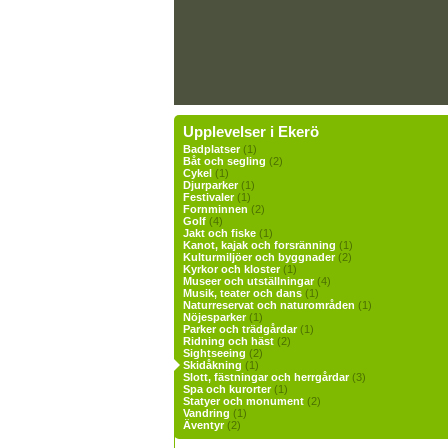
Upplevelser i Ekerö
Badplatser
(1)
Båt och segling
(2)
Cykel
(1)
Djurparker
(1)
Festivaler
(1)
Fornminnen
(2)
Golf
(4)
Jakt och fiske
(1)
Kanot, kajak och forsränning
(1)
Kulturmiljöer och byggnader
(2)
Kyrkor och kloster
(1)
Museer och utställningar
(4)
Musik, teater och dans
(1)
Naturreservat och naturområden
(1)
Nöjesparker
(1)
Parker och trädgårdar
(1)
Ridning och häst
(2)
Sightseeing
(2)
Skidåkning
(1)
Slott, fästningar och herrgårdar
(3)
Spa och kurorter
(1)
Statyer och monument
(2)
Vandring
(1)
Äventyr
(2)