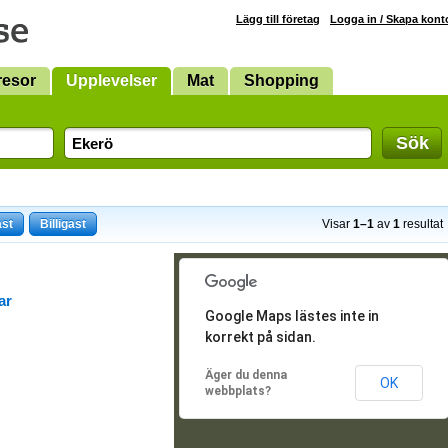
Lägg till företag
Logga in / Skapa kont
resor
Upplevelser
Mat
Shopping
Sök
ast
Billigast
Visar
1–1
av
1
resultat
ar
Google Maps lästes inte in
korrekt på sidan.
Äger du denna
OK
webbplats?