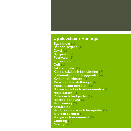
Upplevelser i Haninge
Badplatser
(1)
Båt och segling
(4)
Cykel
(1)
Djurparker
(1)
Festivaler
(1)
Fornminnen
(2)
Golf
(1)
Jakt och fiske
(1)
Kanot, kajak och forsränning
(2)
Kulturmiljöer och byggnader
(4)
Kyrkor och kloster
(1)
Museer och utställningar
(4)
Musik, teater och dans
(1)
Naturreservat och naturområden
(2)
Nöjesparker
(1)
Parker och trädgårdar
(1)
Ridning och häst
(3)
Sightseeing
(2)
Skidåkning
(1)
Slott, fästningar och herrgårdar
(1)
Spa och kurorter
(1)
Statyer och monument
(2)
Vandring
(1)
Äventyr
(2)