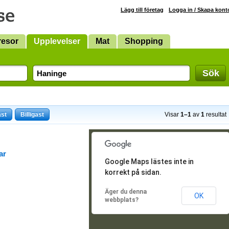
Lägg till företag
Logga in / Skapa kont
resor
Upplevelser
Mat
Shopping
Sök
ast
Billigast
Visar
1–1
av
1
resultat
ar
Google Maps lästes inte in
korrekt på sidan.
Äger du denna
OK
webbplats?