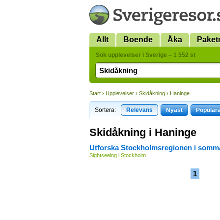
Allt
Boende
Åka
Paket
Sök upplevelser i Sverige – 1 552 st
Start
›
Upplevelser
›
Skidåkning
› Haninge
Sortera:
Relevans
Nyast
Populär
Skidåkning i Haninge
Utforska Stockholmsregionen i somm
Sightseeing i Stockholm
1