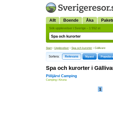
Allt
Boende
Åka
Paket
Sök upplevelser i Sverige – 1 552 st
Start
›
Upplevelser
›
Spa och kurorter
› Gällivare
Sortera:
Relevans
Nyast
Populär
Spa och kurorter i Gälliva
Piilijärvi Camping
Camping i Kiruna
1