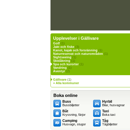
Upplevelser i Gällivare
Golf
(1)
Jakt och fiske
(3)
Kanot, kajak och forsränning
(1)
Naturreservat och naturområden
(1)
Sightseeing
(1)
Skidåkning
(1)
Spa och kurorter
(1)
Vandring
(1)
Äventyr
(2)
Gällivare
(1)
+ Alla kommuner
Boka online
Buss
Hyrbil
Bussbiljetter
Bilar, husvagnar
Båt
Taxi
Kryssning, färjor
Boka taxi
Camping
Tåg
Husvagn, stugor
Tågbiljetter