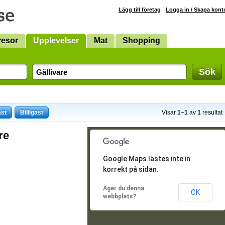
Lägg till företag
Logga in / Skapa kont
resor
Upplevelser
Mat
Shopping
Sök
ast
Billigast
Visar
1–1
av
1
resultat
re
Google Maps lästes inte in
korrekt på sidan.
Äger du denna
OK
webbplats?