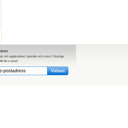
sbrev
ips om upplevelser, boende och resor i Sverige
till din e-post!