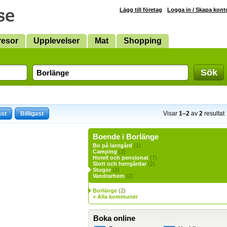
Lägg till företag
Logga in / Skapa kont
resor
Upplevelser
Mat
Shopping
Sök
ast
Billigast
Visar
1–2
av
2
resultat
Boende i Borlänge
Bo på lantgård
(1)
Camping
(2)
Hotell och pensionat
(7)
Slott och herrgårdar
(2)
Stugor
(2)
Vandrarhem
(2)
Borlänge
(2)
+ Alla kommuner
Boka online