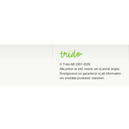
©
Trido AB
1997-2026
Alla priser är inkl. moms om ej annat anges.
Sverigeresor.se garanterar ej att information
om enskilda produkter stämmer.