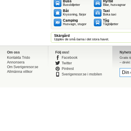
Buss
Hyrbil
Bussbiljetter
Bilar, husvagnar
Båt
Taxi
Kryssning, färjor
Boka taxi
Camping
Tåg
Husvagn, stugor
Tågbiljetter
Skärgård
Upplev de små öarna i det stora havet.
Om oss
Följ oss!
Nyhet
Kontakta Trido
Facebook
Gratis t
Annonsera
– direkt 
Twitter
Om Sverigeresor.se
Pintrest
Allmänna villkor
Sverigeresor.se i mobilen