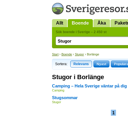
Allt
Boende
Åka
Paket
Sök boende i Sverige – 2 450 st
Start
›
Boende
›
Stugor
› Borlänge
Sortera:
Relevans
Nyast
Populär
Stugor i Borlänge
Camping – Hela Sverige väntar på dig
Camping
Stugsommar
Stugor
1