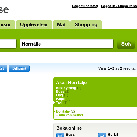
Lägg till företag
Logga in / Skapa kont
resor
Upplevelser
Mat
Shopping
Sök
ast
Billigast
Visar
1–2
av
2
resultat
Åka i Norrtälje
Biluthyrning
(2)
Buss
(2)
Flyg
(1)
Färjor
(2)
Taxi
(2)
Norrtälje
(2)
+ Alla kommuner
Boka online
Buss
Hyrbil