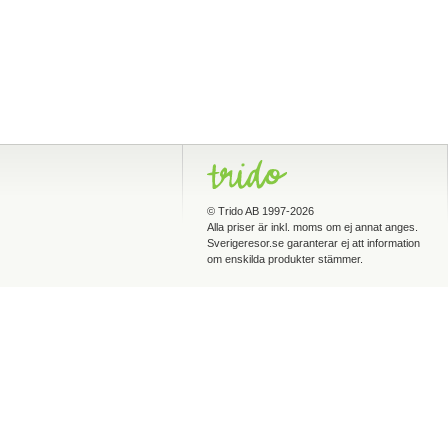
©
Trido AB
1997-2026
Alla priser är inkl. moms om ej annat anges.
Sverigeresor.se garanterar ej att information
om enskilda produkter stämmer.