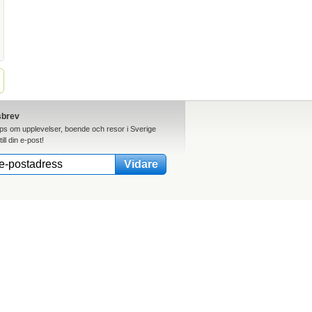
sbrev
ips om upplevelser, boende och resor i Sverige
till din e-post!