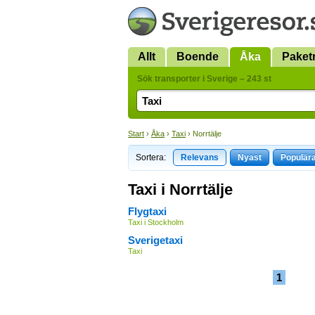
Allt
Boende
Åka
Paket
Sök transporter i Sverige – 243 st
Start
›
Åka
›
Taxi
› Norrtälje
Sortera:
Relevans
Nyast
Populär
Taxi i Norrtälje
Flygtaxi
Taxi i Stockholm
Sverigetaxi
Taxi
1