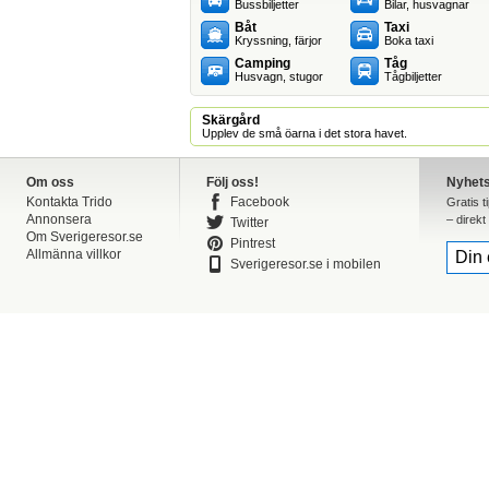
Bussbiljetter
Bilar, husvagnar
Båt
Taxi
Kryssning, färjor
Boka taxi
Camping
Tåg
Husvagn, stugor
Tågbiljetter
Skärgård
Upplev de små öarna i det stora havet.
Om oss
Följ oss!
Nyhet
Kontakta Trido
Facebook
Gratis t
Annonsera
– direkt 
Twitter
Om Sverigeresor.se
Pintrest
Allmänna villkor
Sverigeresor.se i mobilen