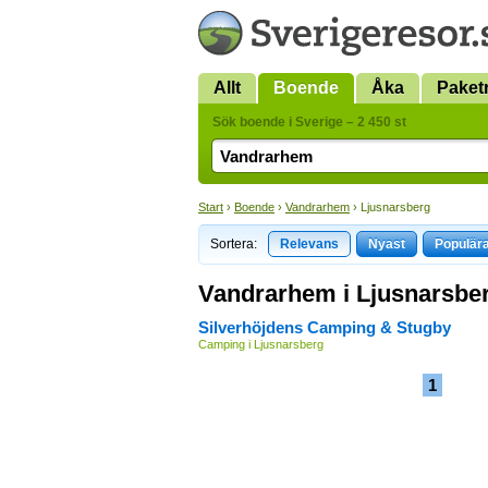
Allt
Boende
Åka
Paket
Sök boende i Sverige – 2 450 st
Start
›
Boende
›
Vandrarhem
› Ljusnarsberg
Sortera:
Relevans
Nyast
Populär
Vandrarhem i Ljusnarsbe
Silverhöjdens Camping & Stugby
Camping i Ljusnarsberg
1