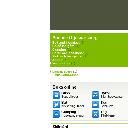
Boende i Ljusnarsberg
Bed and breakfast
(1)
Bo på lantgård
(1)
Camping
(2)
Hotell och pensionat
(1)
Slott och herrgårdar
(1)
Stugor
(3)
Vandrarhem
(1)
Ljusnarsberg
(1)
+ Alla kommuner
Boka online
Buss
Hyrbil
Bussbiljetter
Bilar, husvagnar
Båt
Taxi
Kryssning, färjor
Boka taxi
Camping
Tåg
Husvagn, stugor
Tågbiljetter
Skärgård