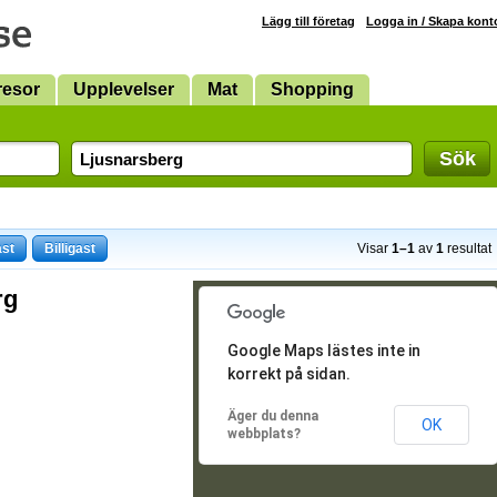
Lägg till företag
Logga in / Skapa kont
resor
Upplevelser
Mat
Shopping
Sök
ast
Billigast
Visar
1–1
av
1
resultat
rg
Google Maps lästes inte in
korrekt på sidan.
Äger du denna
OK
webbplats?