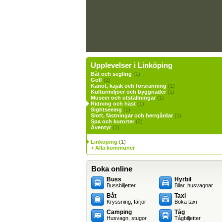
Upplevelser i Linköping
Båt och segling
(1)
Golf
(2)
Kanot, kajak och forsränning
(1)
Kulturmiljöer och byggnader
(1)
Museer och utställningar
(1)
Ridning och häst
(1)
Sightseeing
(1)
Slott, fästningar och herrgårdar
(1)
Spa och kurorter
(2)
Äventyr
(1)
Linköping
(1)
+ Alla kommuner
Boka online
Buss
Hyrbil
Bussbiljetter
Bilar, husvagnar
Båt
Taxi
Kryssning, färjor
Boka taxi
Camping
Tåg
Husvagn, stugor
Tågbiljetter