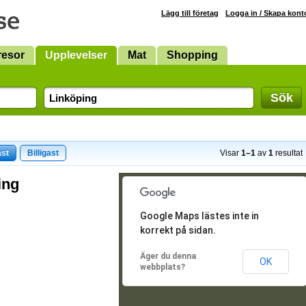
Lägg till företag
Logga in / Skapa kont
resor
Upplevelser
Mat
Shopping
Sök
ast
Billigast
Visar
1–1
av
1
resultat
ing
Google Maps lästes inte in
korrekt på sidan.
Äger du denna
OK
webbplats?