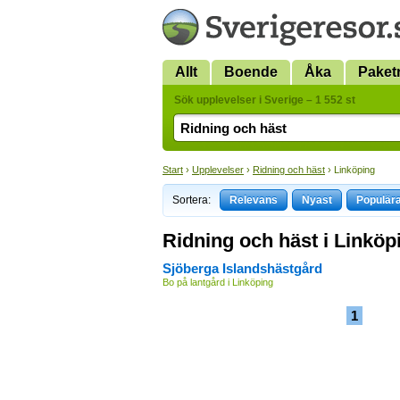
Allt
Boende
Åka
Paket
Sök upplevelser i Sverige – 1 552 st
Start
›
Upplevelser
›
Ridning och häst
› Linköping
Sortera:
Relevans
Nyast
Populär
Ridning och häst i Linköp
Sjöberga Islandshästgård
Bo på lantgård i Linköping
1