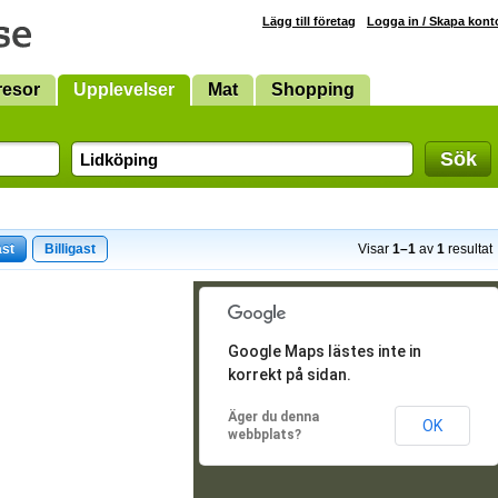
Lägg till företag
Logga in / Skapa kont
resor
Upplevelser
Mat
Shopping
Sök
ast
Billigast
Visar
1–1
av
1
resultat
Google Maps lästes inte in
korrekt på sidan.
Äger du denna
OK
webbplats?