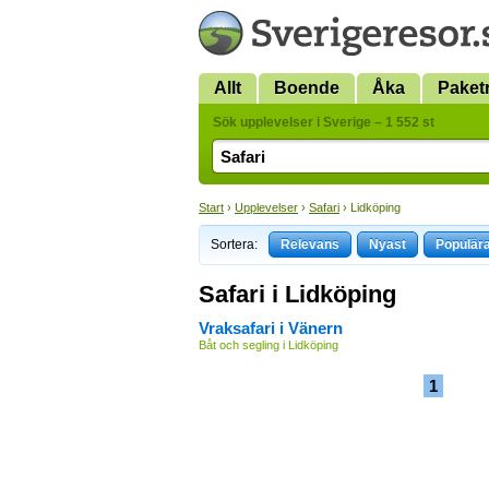
Allt
Boende
Åka
Paket
Sök upplevelser i Sverige – 1 552 st
Start
›
Upplevelser
›
Safari
› Lidköping
Sortera:
Relevans
Nyast
Populär
Safari i Lidköping
Vraksafari i Vänern
Båt och segling i Lidköping
1