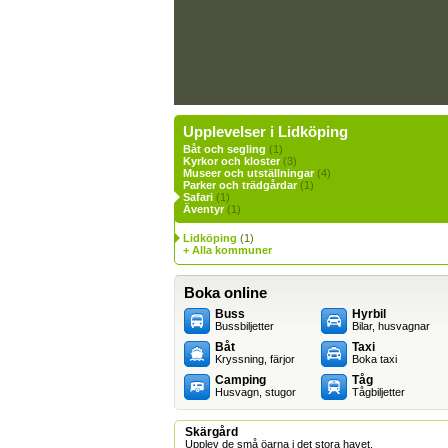
Upplevelser i Lidköping
Båt och segling
(1)
Kyrkor och kloster
(3)
Museer och utställningar
(4)
Parker och trädgårdar
(1)
Safari
(1)
Äventyr
(1)
Lidköping
(1)
+ Alla kommuner
Boka online
Buss
Hyrbil
Bussbiljetter
Bilar, husvagnar
Båt
Taxi
Kryssning, färjor
Boka taxi
Camping
Tåg
Husvagn, stugor
Tågbiljetter
Skärgård
Upplev de små öarna i det stora havet.