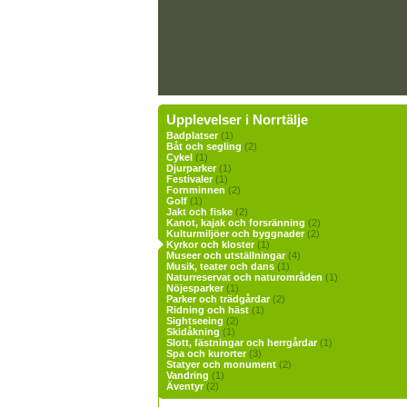
Upplevelser i Norrtälje
Badplatser
(1)
Båt och segling
(2)
Cykel
(1)
Djurparker
(1)
Festivaler
(1)
Fornminnen
(2)
Golf
(1)
Jakt och fiske
(2)
Kanot, kajak och forsränning
(2)
Kulturmiljöer och byggnader
(2)
Kyrkor och kloster
(1)
Museer och utställningar
(4)
Musik, teater och dans
(1)
Naturreservat och naturområden
(1)
Nöjesparker
(1)
Parker och trädgårdar
(2)
Ridning och häst
(1)
Sightseeing
(2)
Skidåkning
(1)
Slott, fästningar och herrgårdar
(1)
Spa och kurorter
(3)
Statyer och monument
(2)
Vandring
(1)
Äventyr
(2)