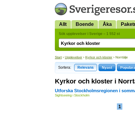
Allt
Boende
Åka
Paket
Sök upplevelser i Sverige – 1 552 st
Start
›
Upplevelser
›
Kyrkor och kloster
› Norrtälje
Sortera:
Relevans
Nyast
Populär
Kyrkor och kloster i Norrt
Utforska Stockholmsregionen i somm
Sightseeing i Stockholm
1