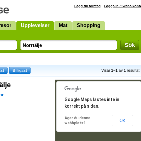
Lägg till företag
Logga in / Skapa kont
resor
Upplevelser
Mat
Shopping
Sök
ast
Billigast
Visar
1–1
av
1
resultat
älje
ar
Google Maps lästes inte in
korrekt på sidan.
Äger du denna
OK
webbplats?