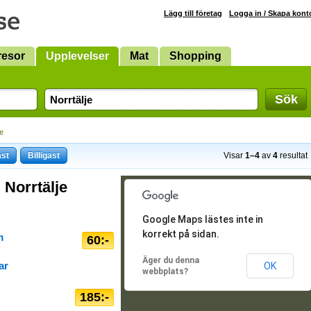
Lägg till företag
Logga in / Skapa kont
resor
Upplevelser
Mat
Shopping
Sök
je
ast
Billigast
Visar
1–4
av
4
resultat
 Norrtälje
Google Maps lästes inte in
korrekt på sidan.
m
60:-
Äger du denna
ar
OK
webbplats?
185:-