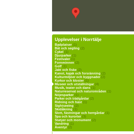
Upplevelser i Norrtälje
Badplatser
(1)
Båt och segling
(2)
Cykel
(1)
Djurparker
(1)
Festivaler
(1)
Fornminnen
(2)
Golf
(1)
Jakt och fiske
(2)
Kanot, kajak och forsränning
(2)
Kulturmiljöer och byggnader
(2)
Kyrkor och kloster
(1)
Museer och utställningar
(4)
Musik, teater och dans
(1)
Naturreservat och naturområden
(1)
Nöjesparker
(1)
Parker och trädgårdar
(2)
Ridning och häst
(1)
Sightseeing
(2)
Skidåkning
(1)
Slott, fästningar och herrgårdar
(1)
Spa och kurorter
(3)
Statyer och monument
(2)
Vandring
(1)
Äventyr
(2)