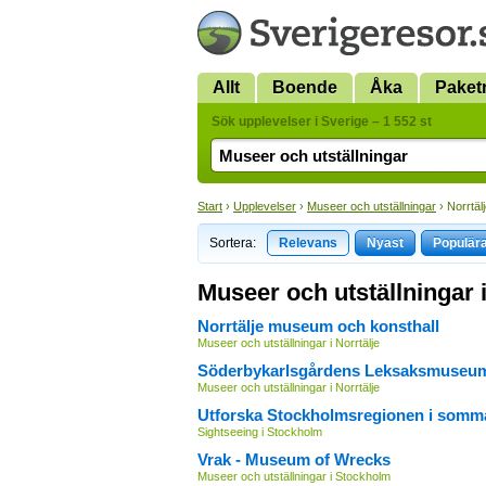
Allt
Boende
Åka
Paket
Sök upplevelser i Sverige – 1 552 st
Start
›
Upplevelser
›
Museer och utställningar
› Norrtäl
Sortera:
Relevans
Nyast
Populär
Museer och utställningar i
Norrtälje museum och konsthall
Museer och utställningar i Norrtälje
Söderbykarlsgårdens Leksaksmuseu
Museer och utställningar i Norrtälje
Utforska Stockholmsregionen i somm
Sightseeing i Stockholm
Vrak - Museum of Wrecks
Museer och utställningar i Stockholm