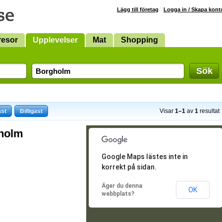
Lägg till företag
Logga in / Skapa kont
resor
Upplevelser
Mat
Shopping
Sök
ast
Billigast
Visar
1–1
av
1
resultat
gholm
Google Maps lästes inte in
korrekt på sidan.
Äger du denna
OK
webbplats?