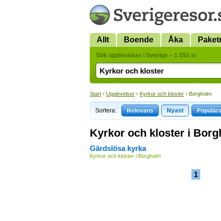
Allt
Boende
Åka
Paket
Sök upplevelser i Sverige – 1 552 st
Start
›
Upplevelser
›
Kyrkor och kloster
› Borgholm
Sortera:
Relevans
Nyast
Populär
Kyrkor och kloster i Bor
Gärdslösa kyrka
Kyrkor och kloster i Borgholm
1