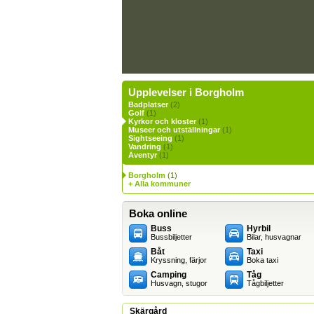
Upplevelser i Borgholm
Badplatser
(2)
Golf
(1)
Kyrkor och kloster
(1)
Museer och utställningar
(1)
Sightseeing
(1)
Vandring
(1)
Äventyr
(1)
Borgholm
(1)
+ Alla kommuner
Boka online
Buss
Hyrbil
Bussbiljetter
Bilar, husvagnar
Båt
Taxi
Kryssning, färjor
Boka taxi
Camping
Tåg
Husvagn, stugor
Tågbiljetter
Skärgård