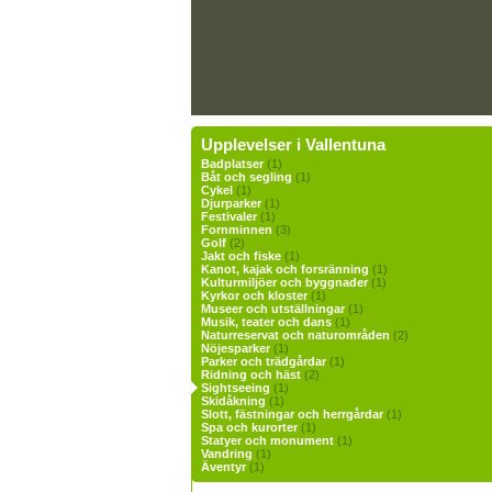
Upplevelser i Vallentuna
Badplatser
(1)
Båt och segling
(1)
Cykel
(1)
Djurparker
(1)
Festivaler
(1)
Fornminnen
(3)
Golf
(2)
Jakt och fiske
(1)
Kanot, kajak och forsränning
(1)
Kulturmiljöer och byggnader
(1)
Kyrkor och kloster
(1)
Museer och utställningar
(1)
Musik, teater och dans
(1)
Naturreservat och naturområden
(2)
Nöjesparker
(1)
Parker och trädgårdar
(1)
Ridning och häst
(2)
Sightseeing
(1)
Skidåkning
(1)
Slott, fästningar och herrgårdar
(1)
Spa och kurorter
(1)
Statyer och monument
(1)
Vandring
(1)
Äventyr
(1)