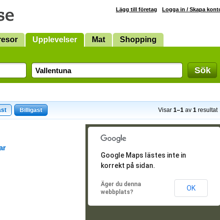
Lägg till företag
Logga in / Skapa kont
resor
Upplevelser
Mat
Shopping
Sök
ast
Billigast
Visar
1–1
av
1
resultat
ar
Google Maps lästes inte in
korrekt på sidan.
Äger du denna
OK
webbplats?