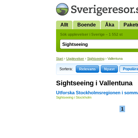
Allt
Boende
Åka
Paket
Sök upplevelser i Sverige – 1 552 st
Start
›
Upplevelser
›
Sightseeing
› Vallentuna
Sortera:
Relevans
Nyast
Populär
Sightseeing i Vallentuna
Utforska Stockholmsregionen i somm
Sightseeing i Stockholm
1