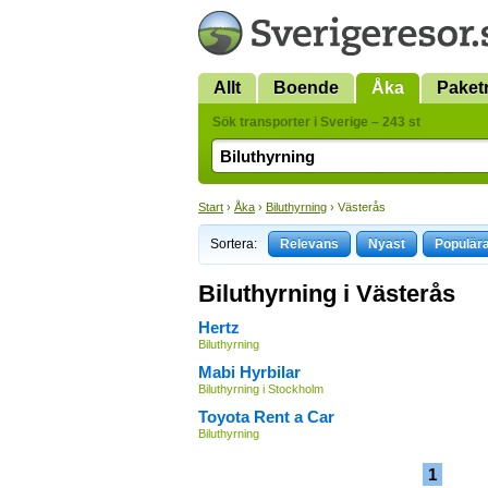
Allt
Boende
Åka
Paket
Sök transporter i Sverige – 243 st
Start
›
Åka
›
Biluthyrning
› Västerås
Sortera:
Relevans
Nyast
Populär
Biluthyrning i Västerås
Hertz
Biluthyrning
Mabi Hyrbilar
Biluthyrning i Stockholm
Toyota Rent a Car
Biluthyrning
1