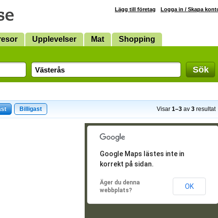
Lägg till företag
Logga in / Skapa kont
resor
Upplevelser
Mat
Shopping
Sök
ast
Billigast
Visar
1–3
av
3
resultat
Google Maps lästes inte in
korrekt på sidan.
Äger du denna
OK
webbplats?