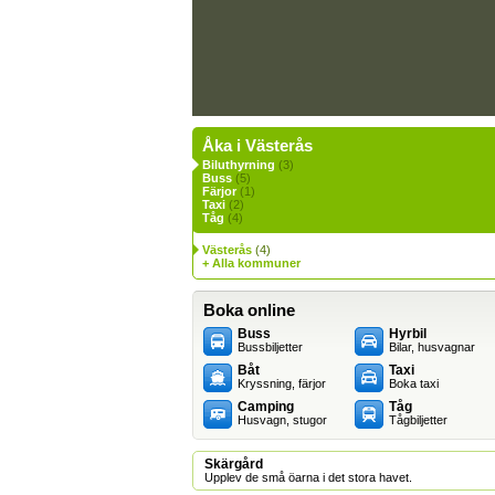
Åka i Västerås
Biluthyrning
(3)
Buss
(5)
Färjor
(1)
Taxi
(2)
Tåg
(4)
Västerås
(4)
+ Alla kommuner
Boka online
Buss
Hyrbil
Bussbiljetter
Bilar, husvagnar
Båt
Taxi
Kryssning, färjor
Boka taxi
Camping
Tåg
Husvagn, stugor
Tågbiljetter
Skärgård
Upplev de små öarna i det stora havet.