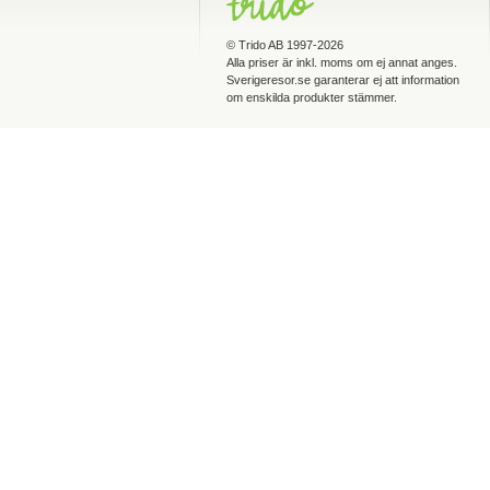
©
Trido AB
1997-2026
Alla priser är inkl. moms om ej annat anges.
Sverigeresor.se garanterar ej att information
om enskilda produkter stämmer.