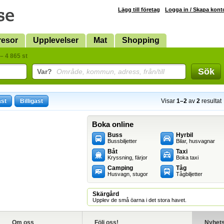
Lägg till företag
Logga in / Skapa kont
resor
Upplevelser
Mat
Shopping
– 4 865 st
Sök
Var?
Område, kommun, adress, från/till
ast
Billigast
Visar
1–2
av
2
resultat
Boka online
Buss
Hyrbil
Bussbiljetter
Bilar, husvagnar
Båt
Taxi
Kryssning, färjor
Boka taxi
Camping
Tåg
Husvagn, stugor
Tågbiljetter
Skärgård
Upplev de små öarna i det stora havet.
Om oss
Följ oss!
Nyhet