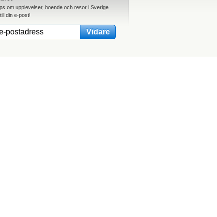
ips om upplevelser, boende och resor i Sverige
till din e-post!