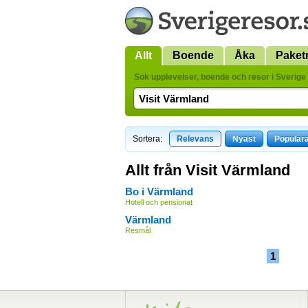
Allt
Boende
Åka
Paket
Sök upplevelser, boende och resor i Sverige 
Sortera:
Relevans
Nyast
Populär
Allt från Visit Värmland
Bo i Värmland
Hotell och pensionat
Värmland
Resmål
1