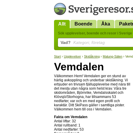
Allt
Boende
Åka
Paket
Sök upplevelser, boende och resor i Sverige 
Vad?
Kategori, företag
Start
›
Upplevelser
›
Skidåkning
›
Malung-Sälen
› Vemd
Vemdalen
Välkommen Hem! Vemdalen ger en stund av
härlig avkoppling och underbar skidåkning. Vi
erbjuder en trivsam fjällupplevelse med nära till
det mesta utan några som helst krav. Våra tre
skidområden, Björnrike, Vemdalsskalet och
Klövsjö/Storhogna, har tillsammans 53
nedfarter, var och en med egen profil och
karaktär. Ditt SkiPass gäller i samtliga pister.
Välkommen hem till oss i Vemdalen.
Fakta om Vemdalen
Antal liftar: 32
Antal rullband: 1
Antal nedfarter: 53