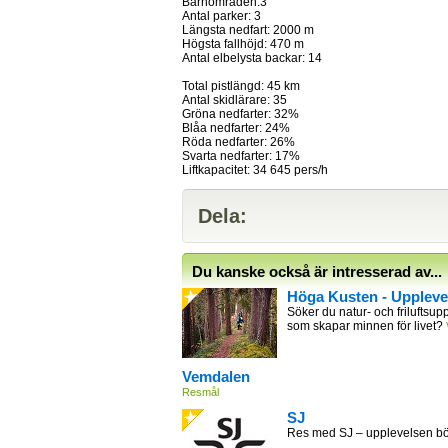
Barnområden:3
Antal parker: 3
Längsta nedfart: 2000 m
Högsta fallhöjd: 470 m
Antal elbelysta backar: 14
Total pistlängd: 45 km
Antal skidlärare: 35
Gröna nedfarter: 32%
Blåa nedfarter: 24%
Röda nedfarter: 26%
Svarta nedfarter: 17%
Liftkapacitet: 34 645 pers/h
Dela:
Du kanske också är intresserad av...
Höga Kusten - Uppleve
Söker du natur- och friluftsupp
som skapar minnen för livet?
Vemdalen
Resmål
SJ
Res med SJ – upplevelsen bör