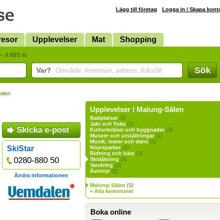
Lägg till företag
Logga in / Skapa kont
resor
Upplevelser
Mat
Shopping
– 4 865 st
Sök
Var?
Område, kommun, adress, från/till
alen
Upplevelser i Malung-Sälen
Badplatser
(1)
Jakt och fiske
(2)
Skicka e-post
Kulturmiljöer och byggnader
(3)
Museer och utställningar
(1)
Musik, teater och dans
(1)
SkiStar
Nöjesparker
(1)
Ridning och häst
(3)
0280-880 50
Skidåkning
(5)
Vandring
(2)
Äventyr
(2)
Ändra informationen
Malung-Sälen
(5)
+ Alla kommuner
Boka online