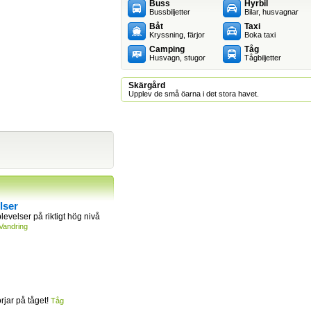
Buss
Hyrbil
Bussbiljetter
Bilar, husvagnar
Båt
Taxi
Kryssning, färjor
Boka taxi
Camping
Tåg
Husvagn, stugor
Tågbiljetter
Skärgård
Upplev de små öarna i det stora havet.
lser
levelser på riktigt hög nivå
Vandring
jar på tåget!
Tåg