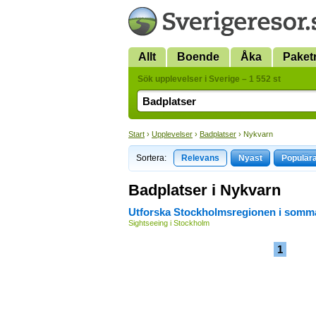
Allt
Boende
Åka
Paket
Sök upplevelser i Sverige – 1 552 st
Start
›
Upplevelser
›
Badplatser
› Nykvarn
Sortera:
Relevans
Nyast
Populär
Badplatser i Nykvarn
Utforska Stockholmsregionen i somm
Sightseeing i Stockholm
1