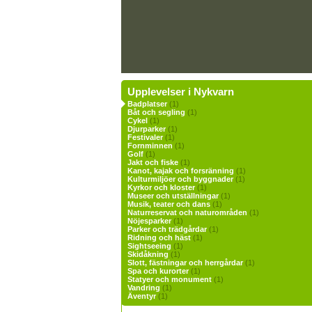
Upplevelser i Nykvarn
Badplatser
(1)
Båt och segling
(1)
Cykel
(1)
Djurparker
(1)
Festivaler
(1)
Fornminnen
(1)
Golf
(1)
Jakt och fiske
(1)
Kanot, kajak och forsränning
(1)
Kulturmiljöer och byggnader
(1)
Kyrkor och kloster
(1)
Museer och utställningar
(1)
Musik, teater och dans
(1)
Naturreservat och naturområden
(1)
Nöjesparker
(1)
Parker och trädgårdar
(1)
Ridning och häst
(1)
Sightseeing
(1)
Skidåkning
(1)
Slott, fästningar och herrgårdar
(1)
Spa och kurorter
(1)
Statyer och monument
(1)
Vandring
(1)
Äventyr
(1)