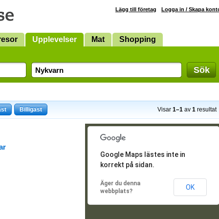
Lägg till företag
Logga in / Skapa kont
resor
Upplevelser
Mat
Shopping
Sök
ast
Billigast
Visar
1–1
av
1
resultat
ar
Google Maps lästes inte in
korrekt på sidan.
Äger du denna
OK
webbplats?