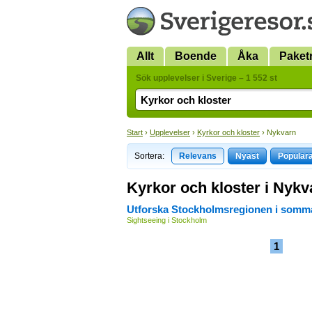
Allt
Boende
Åka
Paket
Sök upplevelser i Sverige – 1 552 st
Start
›
Upplevelser
›
Kyrkor och kloster
› Nykvarn
Sortera:
Relevans
Nyast
Populär
Kyrkor och kloster i Nykv
Utforska Stockholmsregionen i somm
Sightseeing i Stockholm
1