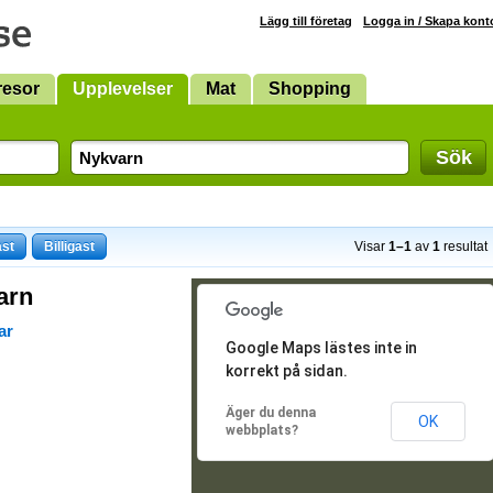
Lägg till företag
Logga in / Skapa kont
resor
Upplevelser
Mat
Shopping
Sök
ast
Billigast
Visar
1–1
av
1
resultat
arn
ar
Google Maps lästes inte in
korrekt på sidan.
Äger du denna
OK
webbplats?