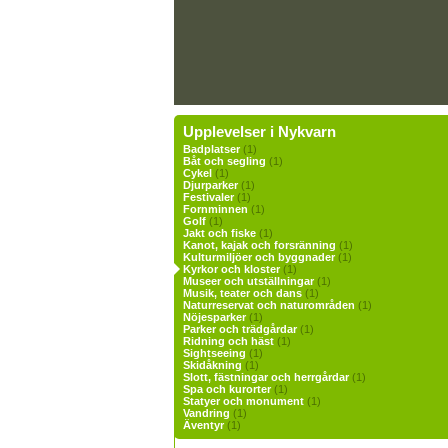
Upplevelser i Nykvarn
Badplatser
(1)
Båt och segling
(1)
Cykel
(1)
Djurparker
(1)
Festivaler
(1)
Fornminnen
(1)
Golf
(1)
Jakt och fiske
(1)
Kanot, kajak och forsränning
(1)
Kulturmiljöer och byggnader
(1)
Kyrkor och kloster
(1)
Museer och utställningar
(1)
Musik, teater och dans
(1)
Naturreservat och naturområden
(1)
Nöjesparker
(1)
Parker och trädgårdar
(1)
Ridning och häst
(1)
Sightseeing
(1)
Skidåkning
(1)
Slott, fästningar och herrgårdar
(1)
Spa och kurorter
(1)
Statyer och monument
(1)
Vandring
(1)
Äventyr
(1)