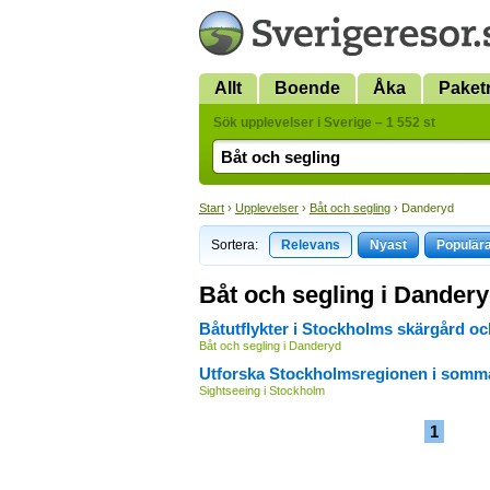
Allt
Boende
Åka
Paket
Sök upplevelser i Sverige – 1 552 st
Start
›
Upplevelser
›
Båt och segling
› Danderyd
Sortera:
Relevans
Nyast
Populär
Båt och segling i Dander
Båtutflykter i Stockholms skärgård o
Båt och segling i Danderyd
Utforska Stockholmsregionen i somm
Sightseeing i Stockholm
1