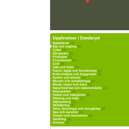
Upplevelser i Danderyd
Badplatser
(1)
Båt och segling
(2)
Cykel
(1)
Djurparker
(1)
Festivaler
(1)
Fornminnen
(1)
Golf
(3)
Jakt och fiske
(1)
Kanot, kajak och forsränning
(1)
Kulturmiljöer och byggnader
(2)
Kyrkor och kloster
(1)
Museer och utställningar
(2)
Musik, teater och dans
(1)
Naturreservat och naturområden
(1)
Nöjesparker
(1)
Parker och trädgårdar
(2)
Ridning och häst
(1)
Sightseeing
(2)
Skidåkning
(1)
Slott, fästningar och herrgårdar
(2)
Spa och kurorter
(2)
Statyer och monument
(2)
Vandring
(1)
Äventyr
(1)