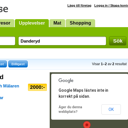
Lägg till företag
Logga in / Skapa kont
resor
Upplevelser
Mat
Shopping
Sök
ast
Billigast
Visar
1–2
av
2
resultat
yd
ch Mälaren
2000:-
Google Maps lästes inte in
korrekt på sidan.
ar
Äger du denna
OK
webbplats?