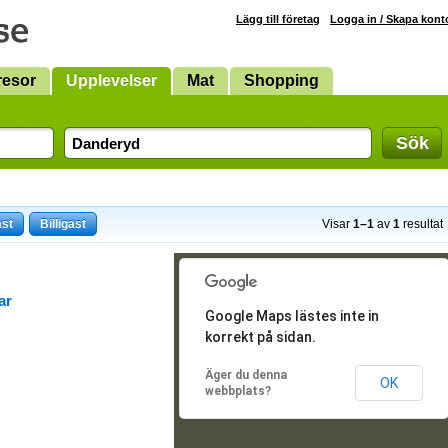
Lägg till företag
Logga in / Skapa kont
resor
Upplevelser
Mat
Shopping
Sök
ast
Billigast
Visar
1–1
av
1
resultat
ar
Google Maps lästes inte in
korrekt på sidan.
Äger du denna
OK
webbplats?