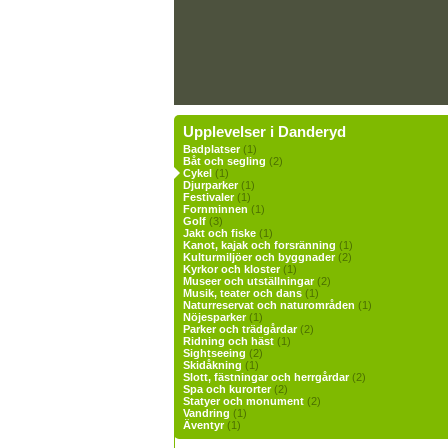
Upplevelser i Danderyd
Badplatser
(1)
Båt och segling
(2)
Cykel
(1)
Djurparker
(1)
Festivaler
(1)
Fornminnen
(1)
Golf
(3)
Jakt och fiske
(1)
Kanot, kajak och forsränning
(1)
Kulturmiljöer och byggnader
(2)
Kyrkor och kloster
(1)
Museer och utställningar
(2)
Musik, teater och dans
(1)
Naturreservat och naturområden
(1)
Nöjesparker
(1)
Parker och trädgårdar
(2)
Ridning och häst
(1)
Sightseeing
(2)
Skidåkning
(1)
Slott, fästningar och herrgårdar
(2)
Spa och kurorter
(2)
Statyer och monument
(2)
Vandring
(1)
Äventyr
(1)