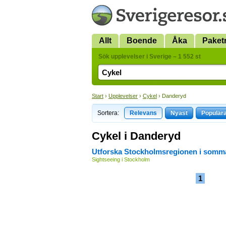
Allt
Boende
Åka
Paket
Sök upplevelser i Sverige – 1 552 st
Start
›
Upplevelser
›
Cykel
› Danderyd
Sortera:
Relevans
Nyast
Populär
Cykel i Danderyd
Utforska Stockholmsregionen i somm
Sightseeing i Stockholm
1