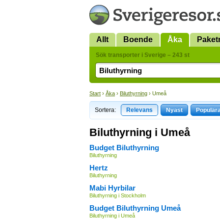
Allt
Boende
Åka
Paket
Sök transporter i Sverige – 243 st
Start
›
Åka
›
Biluthyrning
› Umeå
Sortera:
Relevans
Nyast
Populär
Biluthyrning i Umeå
Budget Biluthyrning
Biluthyrning
Hertz
Biluthyrning
Mabi Hyrbilar
Biluthyrning i Stockholm
Budget Biluthyrning Umeå
Biluthyrning i Umeå