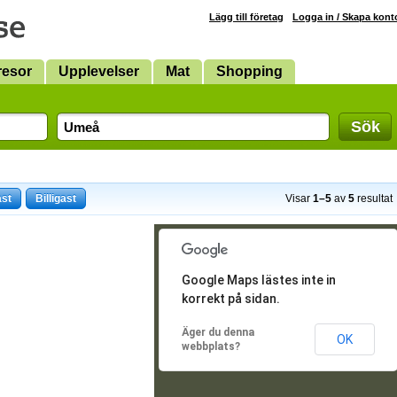
Lägg till företag
Logga in / Skapa kont
resor
Upplevelser
Mat
Shopping
Sök
ast
Billigast
Visar
1–5
av
5
resultat
Google Maps lästes inte in
korrekt på sidan.
Äger du denna
OK
webbplats?