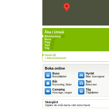
Åka i Umeå
Biluthyrning
(5)
Buss
(2)
Flyg
(3)
Taxi
(3)
Tåg
(2)
Umeå
(6)
+ Alla kommuner
Boka online
Buss
Hyrbil
Bussbiljetter
Bilar, husvagnar
Båt
Taxi
Kryssning, färjor
Boka taxi
Camping
Tåg
Husvagn, stugor
Tågbiljetter
Skärgård
Upplev de små öarna i det stora havet.