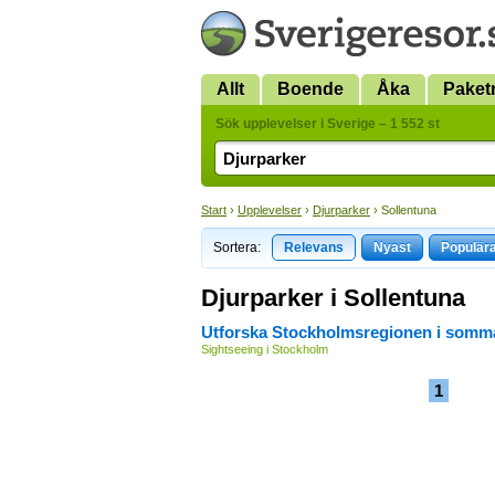
Allt
Boende
Åka
Paket
Sök upplevelser i Sverige – 1 552 st
Start
›
Upplevelser
›
Djurparker
› Sollentuna
Sortera:
Relevans
Nyast
Populär
Djurparker i Sollentuna
Utforska Stockholmsregionen i somm
Sightseeing i Stockholm
1