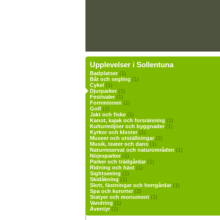
Upplevelser i Sollentuna
Badplatser
(1)
Båt och segling
(1)
Cykel
(1)
Djurparker
(1)
Festivaler
(1)
Fornminnen
(1)
Golf
(1)
Jakt och fiske
(1)
Kanot, kajak och forsränning
(1)
Kulturmiljöer och byggnader
(1)
Kyrkor och kloster
(1)
Museer och utställningar
(2)
Musik, teater och dans
(1)
Naturreservat och naturområden
(1)
Nöjesparker
(1)
Parker och trädgårdar
(1)
Ridning och häst
(1)
Sightseeing
(1)
Skidåkning
(1)
Slott, fästningar och herrgårdar
(1)
Spa och kurorter
(2)
Statyer och monument
(1)
Vandring
(1)
Äventyr
(1)