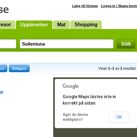
Lägg till företag
Logga in / Skapa kont
resor
Upplevelser
Mat
Shopping
Sök
ast
Billigast
Visar
1–1
av
1
resultat
ar
Google Maps lästes inte in
korrekt på sidan.
Äger du denna
OK
webbplats?