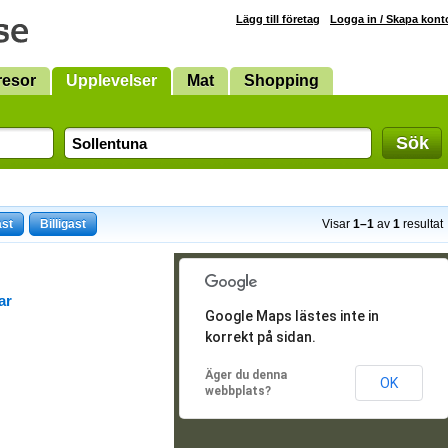
Lägg till företag
Logga in / Skapa kont
resor
Upplevelser
Mat
Shopping
Sök
ast
Billigast
Visar
1–1
av
1
resultat
ar
Google Maps lästes inte in
korrekt på sidan.
Äger du denna
OK
webbplats?