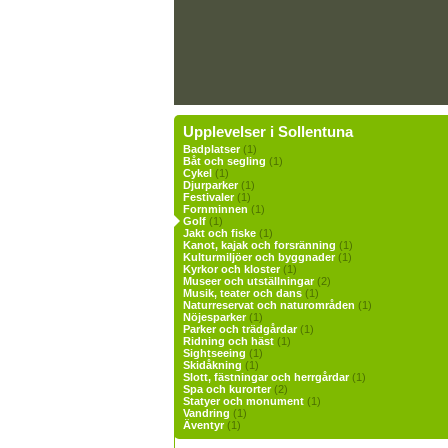
Upplevelser i Sollentuna
Badplatser
(1)
Båt och segling
(1)
Cykel
(1)
Djurparker
(1)
Festivaler
(1)
Fornminnen
(1)
Golf
(1)
Jakt och fiske
(1)
Kanot, kajak och forsränning
(1)
Kulturmiljöer och byggnader
(1)
Kyrkor och kloster
(1)
Museer och utställningar
(2)
Musik, teater och dans
(1)
Naturreservat och naturområden
(1)
Nöjesparker
(1)
Parker och trädgårdar
(1)
Ridning och häst
(1)
Sightseeing
(1)
Skidåkning
(1)
Slott, fästningar och herrgårdar
(1)
Spa och kurorter
(2)
Statyer och monument
(1)
Vandring
(1)
Äventyr
(1)