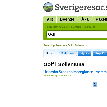
Allt
Boende
Åka
Paket
Sök upplevelser i Sverige – 1 552 st
Start
›
Upplevelser
›
Golf
› Sollentuna
Sortera:
Relevans
Nyast
Populär
Golf i Sollentuna
Utforska Stockholmsregionen i somm
Sightseeing i Stockholm
1