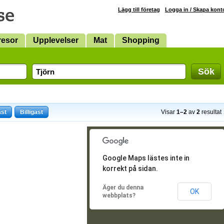
Lägg till företag
Logga in / Skapa kont
resor
Upplevelser
Mat
Shopping
Sök
ast
Billigast
Visar
1–2
av
2
resultat
Google Maps lästes inte in
korrekt på sidan.
Äger du denna
OK
webbplats?