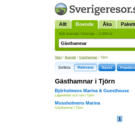
Allt
Boende
Åka
Paket
Sök boende i Sverige – 2 450 st
Start
›
Boende
›
Gästhamnar
› Tjörn
Sortera:
Relevans
Nyast
Populär
Gästhamnar i Tjörn
Björholmens Marina & Guesthouse
Lägenheter och rum i Tjörn
Mossholmens Marina
Gästhamnar i Tjörn
1