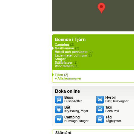
Boende i Tjörn
Camping
(2)
Gästhamnar
(2)
Hotell och pensionat
(2)
Lägenheter och rum
(2)
Stugor
(3)
Ställplatser
(1)
Vandrarhem
(1)
Tjörn
(2)
+ Alla kommuner
Boka online
Buss
Hyrbil
Bussbiljetter
Bilar, husvagnar
Båt
Taxi
Kryssning, färjor
Boka taxi
Camping
Tåg
Husvagn, stugor
Tågbiljetter
Skärgård