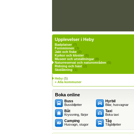
Upplevelser i Heby
Badplatser
(7)
Fornminnen
(3)
Jakt och fiske
(2)
Kyrkor och kloster
(5)
Museer och utställningar
(8)
Naturreservat och naturområden
(5)
Ridning och häst
(2)
Skidåkning
(1)
Heby
(5)
+ Alla kommuner
Boka online
Buss
Hyrbil
Bussbiljetter
Bilar, husvagnar
Båt
Taxi
Kryssning, färjor
Boka taxi
Camping
Tåg
Husvagn, stugor
Tågbiljetter