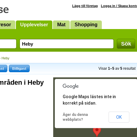
Lägg till företag
Logga in / Skapa kont
resor
Upplevelser
Mat
Shopping
Sök
› Heby
ast
Billigast
Visar
1–5
av
5
resultat
mråden i Heby
Google Maps lästes inte in
korrekt på sidan.
Äger du denna
OK
webbplats?