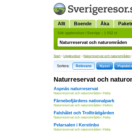
Allt
Boende
Åka
Paket
Sök upplevelser i Sverige – 1 552 st
Start
›
Upplevelser
›
Naturreservat och naturområden
Sortera:
Relevans
Nyast
Populär
Naturreservat och naturo
Aspnäs naturreservat
Naturreservat och naturområden i Heby
Färnebofjärdens nationalpark
Naturreservat och naturområden i Hofors
Falshålet och Trollträdgården
Naturreservat och naturområden i Heby
Pelarsalen i Kerstinbo
Naturreservat och naturområden i Heby