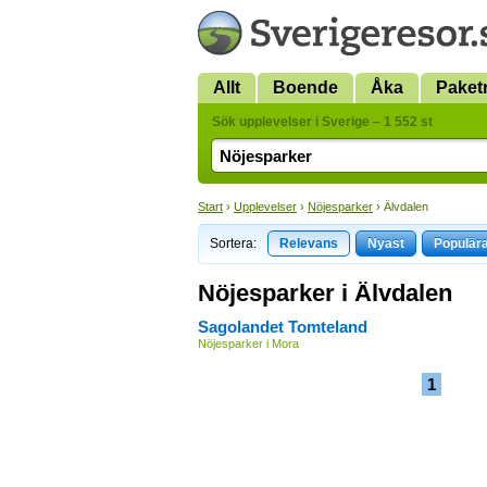
Allt
Boende
Åka
Paket
Sök upplevelser i Sverige – 1 552 st
Start
›
Upplevelser
›
Nöjesparker
› Älvdalen
Sortera:
Relevans
Nyast
Populär
Nöjesparker i Älvdalen
Sagolandet Tomteland
Nöjesparker i Mora
1