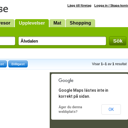
Lägg till företag
Logga in / Skapa kont
resor
Upplevelser
Mat
Shopping
Sök
ast
Billigast
Visar
1–1
av
1
resultat
Google Maps lästes inte in
korrekt på sidan.
Äger du denna
OK
webbplats?