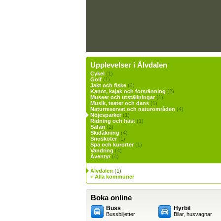
Upplevelser i Älvdalen
Cykel
(1)
Golf
(1)
Jakt och fiske
(4)
Kanot, kajak och forsränning
(2)
Museer och utställningar
(1)
Musik, teater och dans
(1)
Naturreservat och naturområden
(4)
Nöjesparker
(1)
Ridning och häst
(1)
Safari
(2)
Skidåkning
(4)
Snöskoter
(1)
Spa och kurorter
(1)
Vandring
(4)
Äventyr
(4)
Älvdalen
(1)
+ Alla kommuner
Boka online
Buss
Hyrbil
Bussbiljetter
Bilar, husvagnar