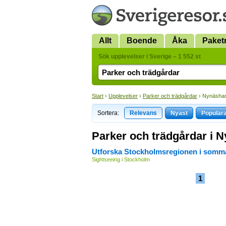
Allt
Boende
Åka
Paket
Sök upplevelser i Sverige – 1 552 st
Start
›
Upplevelser
›
Parker och trädgårdar
› Nynäsha
Sortera:
Relevans
Nyast
Populär
Parker och trädgårdar i
Utforska Stockholmsregionen i somm
Sightseeing i Stockholm
1