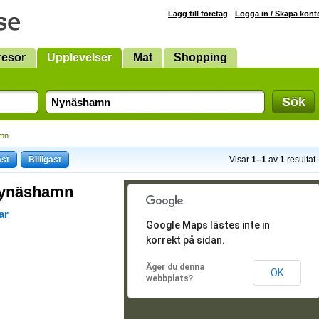
Lägg till företag
Logga in / Skapa kont
resor
Upplevelser
Mat
Shopping
Sök
mn
ast
Billigast
Visar
1–1
av
1
resultat
 Nynäshamn
ar
Google Maps lästes inte in
korrekt på sidan.
Äger du denna
OK
webbplats?