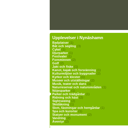
Upplevelser i Nynäshamn
Badplatser
(1)
Båt och segling
(3)
Cykel
(1)
Djurparker
(1)
Festivaler
(1)
Fornminnen
(2)
Golf
(2)
Jakt och fiske
(1)
Kanot, kajak och forsränning
(1)
Kulturmiljöer och byggnader
(2)
Kyrkor och kloster
(1)
Museer och utställningar
(2)
Musik, teater och dans
(1)
Naturreservat och naturområden
(1)
Nöjesparker
(1)
Parker och trädgårdar
(1)
Ridning och häst
(2)
Sightseeing
(2)
Skidåkning
(1)
Slott, fästningar och herrgårdar
(1)
Spa och kurorter
(1)
Statyer och monument
(2)
Vandring
(2)
Äventyr
(2)