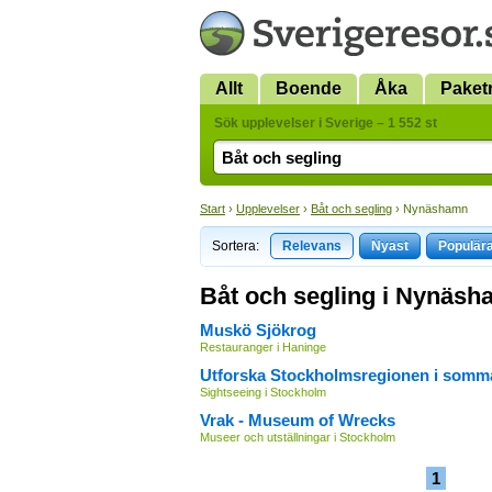
Allt
Boende
Åka
Paket
Sök upplevelser i Sverige – 1 552 st
Start
›
Upplevelser
›
Båt och segling
› Nynäshamn
Sortera:
Relevans
Nyast
Populär
Båt och segling i Nynäs
Muskö Sjökrog
Restauranger i Haninge
Utforska Stockholmsregionen i somm
Sightseeing i Stockholm
Vrak - Museum of Wrecks
Museer och utställningar i Stockholm
1