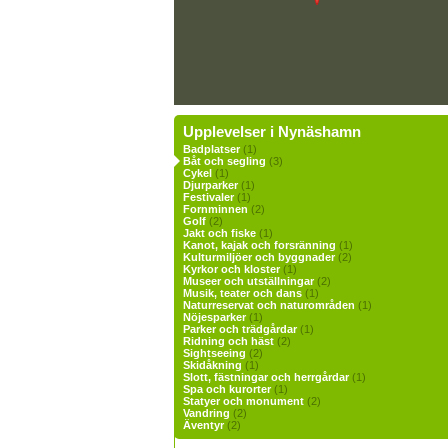
Upplevelser i Nynäshamn
Badplatser
(1)
Båt och segling
(3)
Cykel
(1)
Djurparker
(1)
Festivaler
(1)
Fornminnen
(2)
Golf
(2)
Jakt och fiske
(1)
Kanot, kajak och forsränning
(1)
Kulturmiljöer och byggnader
(2)
Kyrkor och kloster
(1)
Museer och utställningar
(2)
Musik, teater och dans
(1)
Naturreservat och naturområden
(1)
Nöjesparker
(1)
Parker och trädgårdar
(1)
Ridning och häst
(2)
Sightseeing
(2)
Skidåkning
(1)
Slott, fästningar och herrgårdar
(1)
Spa och kurorter
(1)
Statyer och monument
(2)
Vandring
(2)
Äventyr
(2)