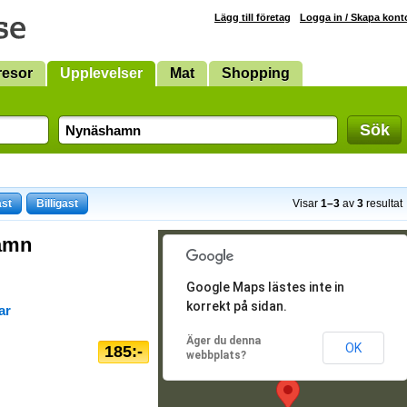
Lägg till företag
Logga in / Skapa kont
resor
Upplevelser
Mat
Shopping
Sök
ast
Billigast
Visar
1–3
av
3
resultat
hamn
Google Maps lästes inte in
korrekt på sidan.
ar
Äger du denna
OK
185:-
webbplats?