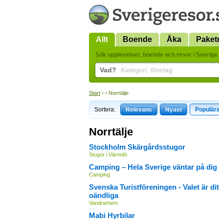
Allt
Boende
Åka
Paket
Sök upplevelser, boende och resor i Sverige 
Vad?
Kategori, företag
Start
› › Norrtälje
Sortera:
Relevans
Nyast
Populär
Norrtälje
Stockholm Skärgårdsstugor
Stugor i Värmdö
Camping – Hela Sverige väntar på dig
Camping
Svenska Turistföreningen - Valet är dit
oändliga
Vandrarhem
Mabi Hyrbilar