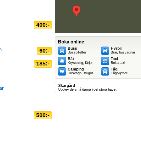
400:-
Boka online
Buss
Hyrbil
m
60:-
Bussbiljetter
Bilar, husvagnar
Båt
Taxi
185:-
Kryssning, färjor
Boka taxi
Camping
Tåg
Husvagn, stugor
Tågbiljetter
Skärgård
ar
Upplev de små öarna i det stora havet.
500:-