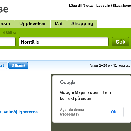
Lägg till företag
Logga in / Skapa kont
resor
Upplevelser
Mat
Shopping
– 4 865 st
Sök
ast
Billigast
Visar
1–20
av
41
resultat
Google Maps lästes inte in
korrekt på sidan.
Äger du denna
t, valmöjligheterna
OK
webbplats?