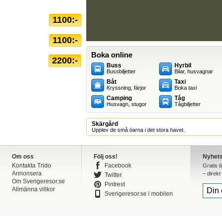
1100:-
1100:-
Boka online
2200:-
Buss
Hyrbil
Bussbiljetter
Bilar, husvagnar
Båt
Taxi
Kryssning, färjor
Boka taxi
Camping
Tåg
Husvagn, stugor
Tågbiljetter
Skärgård
Upplev de små öarna i det stora havet.
Om oss
Följ oss!
Nyhet
Kontakta Trido
Facebook
Gratis t
Annonsera
– direkt 
Twitter
Om Sverigeresor.se
Pintrest
Allmänna villkor
Sverigeresor.se i mobilen