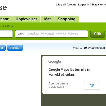
Lägg till företag
Logga in / Skapa kont
resor
Upplevelser
Mat
Shopping
– 4 865 st
Sök
Var?
Område, kommun, adress, från/till
ast
Billigast
Visar
1–10
av
10
resultat
Google Maps lästes inte in
korrekt på sidan.
Äger du denna
OK
webbplats?