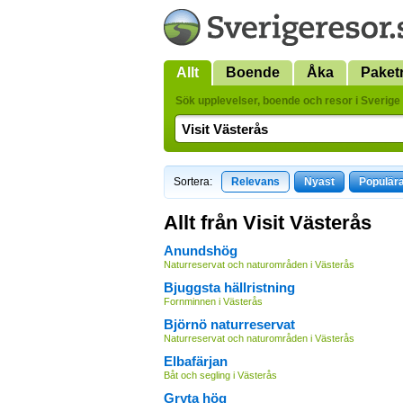
Allt
Boende
Åka
Paket
Sök upplevelser, boende och resor i Sverige 
Sortera:
Relevans
Nyast
Populär
Allt från Visit Västerås
Anundshög
Naturreservat och naturområden i Västerås
Bjuggsta hällristning
Fornminnen i Västerås
Björnö naturreservat
Naturreservat och naturområden i Västerås
Elbafärjan
Båt och segling i Västerås
Gryta hög