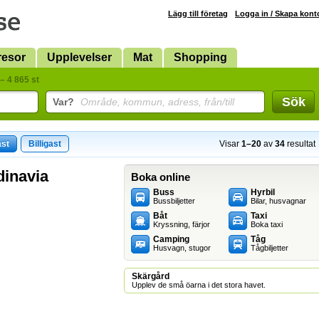
Lägg till företag
Logga in / Skapa kont
resor
Upplevelser
Mat
Shopping
– 4 865 st
Sök
Var?
Område, kommun, adress, från/till
ast
Billigast
Visar
1–20
av
34
resultat
dinavia
Boka online
Buss
Hyrbil
Bussbiljetter
Bilar, husvagnar
Båt
Taxi
Kryssning, färjor
Boka taxi
Camping
Tåg
Husvagn, stugor
Tågbiljetter
Skärgård
Upplev de små öarna i det stora havet.