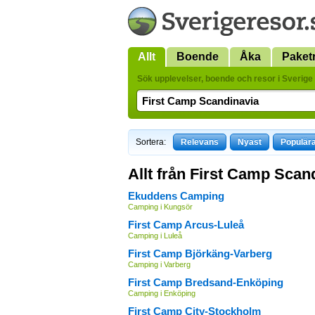
Allt
Boende
Åka
Paket
Sök upplevelser, boende och resor i Sverige 
Sortera:
Relevans
Nyast
Populär
Allt från First Camp Scan
Ekuddens Camping
Camping i Kungsör
First Camp Arcus-Luleå
Camping i Luleå
First Camp Björkäng-Varberg
Camping i Varberg
First Camp Bredsand-Enköping
Camping i Enköping
First Camp City-Stockholm